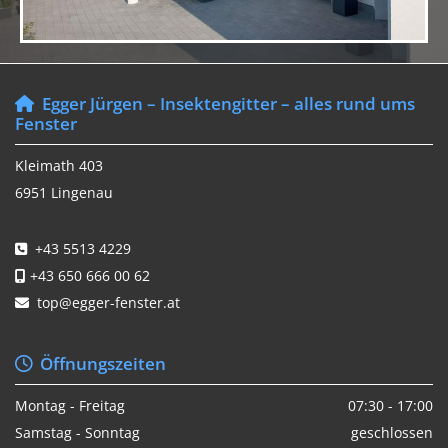
Egger Jürgen – Insektengitter – alles rund ums

Fenster
Kleimath 403
6951 Lingenau
+43 5513 4229

+43 650 666 00 62

top@egger-fenster.at

Öffnungszeiten

Montag - Freitag
07:30 - 17:00
Samstag - Sonntag
geschlossen